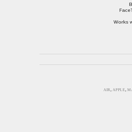
B
Face
Works w
AIR
,
APPLE
,
M