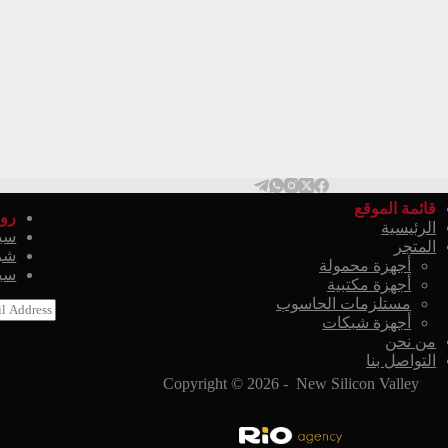
قائمة الموقع
روا
الرئيسية
سي
المتجر
شرو
أجهزة محمولة
سيا
أجهزة مكتبية
مستلزمات الحاسوب
E
أجهزة شبكات
m
a
من نحن
i
التواصل بنا
l
Copyright © 2026 - New Silicon Valley
*